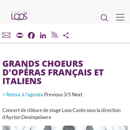
Aller
au
Main
contenu
principal
navigation
VIE MUNICIPALE
Print
Facebook
LinkedIn
Share
DÉMARCHES ET SERVICES
GRANDS CHOEURS
CADRE DE VIE ET URBANISME
D'OPÉRAS FRANÇAIS ET
ITALIENS
ECONOMIE ET EMPLOI
< Retour à l'agenda
Previous
3/5
Next
ENFANCE, JEUNESSE, ÉDUCATION, RESTAURATION
Concert de clôture de stage Loos Canto sous la direction
CULTURE, SPORT, ASSOCIATIONS
d'Ayrton Desimpelaere