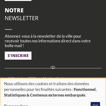
NOTRE
NEWSLETTER
Abonnez-vous à la newsletter de la ville pour
recevoir toutes nos informations direct dans votre
boîte mail !
S'INSCRIRE
Footer
© Site de Loos 2023
Mentions légales
Nous utilisons des cookies et traitons des données
menu
Utilisation des données personnelles
Cookies et traceurs
personnelles pour les finalités suivantes :
Fonctionnel,
Utilisation
Statistiques & Contenus externes embarqués
.
FAQ
Actualités
Agenda
Actes administratifs
des
Accessibilité
#