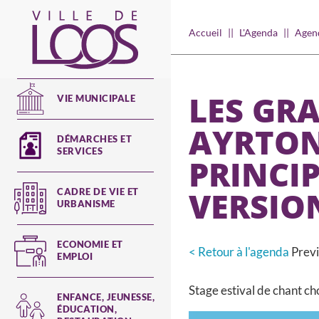
Aller
au
Main
Accueil
L'Agenda
Agend
contenu
navigation
principal
LES GR
VIE MUNICIPALE
AYRTON
DÉMARCHES ET
SERVICES
PRINCIP
VERSION
CADRE DE VIE ET
URBANISME
ECONOMIE ET
< Retour à l'agenda
Prev
EMPLOI
Stage estival de chant ch
ENFANCE, JEUNESSE,
ÉDUCATION,