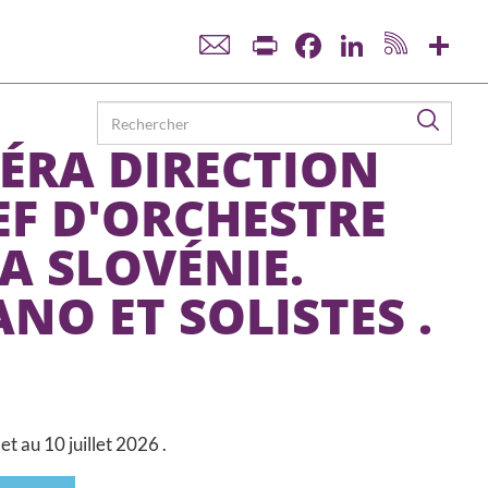
Print
Facebook
LinkedIn
Sha
Reche
ÉRA DIRECTION
F D'ORCHESTRE
A SLOVÉNIE.
NO ET SOLISTES .
t au 10 juillet 2026 .