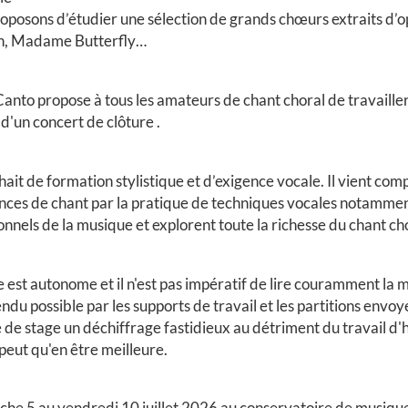
oposons d’étudier une sélection de grands chœurs extraits d’o
h, Madame Butterfly…
anto propose à tous les amateurs de chant choral de travaill
 d'un concert de clôture .
ait de formation stylistique et d’exigence vocale. Il vient com
ces de chant par la pratique de techniques vocales notammen
nels de la musique et explorent toute la richesse du chant cho
e est autonome et il n'est pas impératif de lire couramment la m
rendu possible par les supports de travail et les partitions env
e de stage un déchiffrage fastidieux au détriment du travail d'
 peut qu'en être meilleure.
he 5 au vendredi 10 juillet 2026 au conservatoire de musiqu