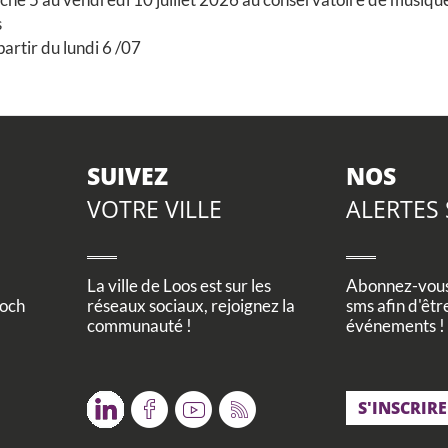
s
artir du lundi 6 /07
SUIVEZ
NOS
VOTRE VILLE
ALERTES
La ville de Loos est sur les
Abonnez-vous 
Foch
réseaux sociaux, rejoignez la
sms afin d'êtr
communauté !
événements !
Twitter
Facebook
Youtube
RSS
S'INSCRIRE