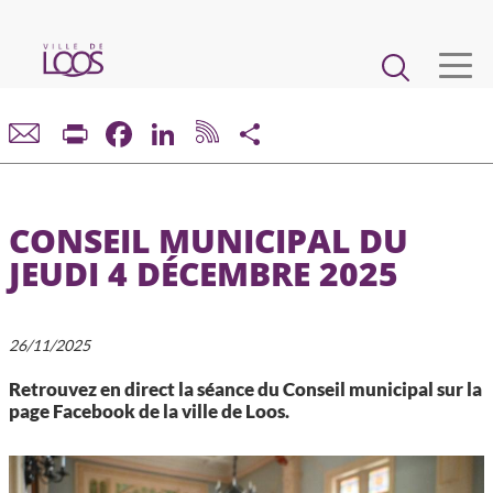
Aller
au
Main
contenu
principal
navigation
VIE MUNICIPALE
Print
Facebook
LinkedIn
Share
DÉMARCHES ET SERVICES
CONSEIL MUNICIPAL DU
CADRE DE VIE ET URBANISME
JEUDI 4 DÉCEMBRE 2025
ECONOMIE ET EMPLOI
26/11/2025
ENFANCE, JEUNESSE, ÉDUCATION, RESTAURATION
Retrouvez en direct la séance du Conseil municipal sur la
page Facebook de la ville de Loos.
CULTURE, SPORT, ASSOCIATIONS