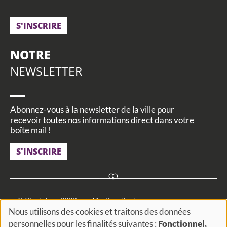
S'INSCRIRE
NOTRE
NEWSLETTER
Abonnez-vous à la newsletter de la ville pour
recevoir toutes nos informations direct dans votre
boîte mail !
S'INSCRIRE
Footer
© Site de Loos 2023
Mentions légales
Nous utilisons des cookies et traitons des données
menu
Utilisation des données personnelles
Cookies et traceurs
personnelles pour les finalités suivantes :
Fonctionnel,