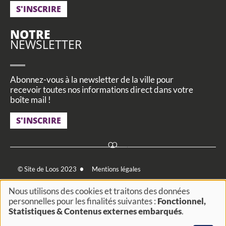
S'INSCRIRE
NOTRE
NEWSLETTER
Abonnez-vous à la newsletter de la ville pour
recevoir toutes nos informations direct dans votre
boîte mail !
S'INSCRIRE
Footer
© Site de Loos 2023
Mentions légales
menu
Utilisation des données personnelles
Cookies et traceurs
Nous utilisons des cookies et traitons des données
personnelles pour les finalités suivantes :
Fonctionnel,
Utilisation
FAQ
Actualités
Agenda
Actes administratifs
Statistiques & Contenus externes embarqués
.