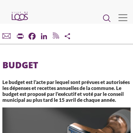
Aller
au
Main
contenu
principal
navigation
VIE MUNICIPALE
Print
Facebook
LinkedIn
Share
DÉMARCHES ET SERVICES
BUDGET
CADRE DE VIE ET URBANISME
Le budget est l’acte par lequel sont prévues et autorisées
ECONOMIE ET EMPLOI
les dépenses et recettes annuelles de la commune. Le
budget est proposé par l’exécutif et voté par le conseil
municipal au plus tard le 15 avril de chaque année.
ENFANCE, JEUNESSE, ÉDUCATION, RESTAURATION
CULTURE, SPORT, ASSOCIATIONS