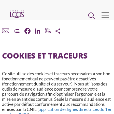
Aller
au
Main
contenu
principal
navigation
VIE MUNICIPALE
Print
Facebook
LinkedIn
Share
DÉMARCHES ET SERVICES
COOKIES ET TRACEURS
CADRE DE VIE ET URBANISME
ECONOMIE ET EMPLOI
Ce site utilise des cookies et traceurs nécessaires à son bon
fonctionnement qui ne peuvent pas être désactivés
(fonctionnement du site et du serveur). Nous utilisons des
ENFANCE, JEUNESSE, ÉDUCATION, RESTAURATION
outils de mesure d’audience pour comprendre votre
parcours de navigation afin d’optimiser l’ergonomie et la
mise en avant des contenus. Seule la mesure d’audience est
CULTURE, SPORT, ASSOCIATIONS
active par défaut conformément aux recommandations
émises par la CNIL (
application des lignes directrices du 1er