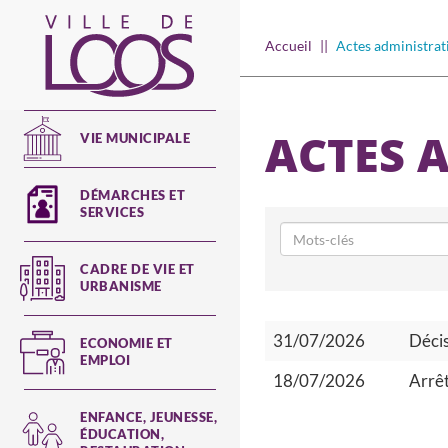
Aller
au
Main
Accueil
Actes administrat
contenu
navigation
principal
ACTES 
VIE MUNICIPALE
DÉMARCHES ET
SERVICES
CADRE DE VIE ET
URBANISME
31/07/2026
Déci
ECONOMIE ET
EMPLOI
18/07/2026
Arrêt
ENFANCE, JEUNESSE,
ÉDUCATION,