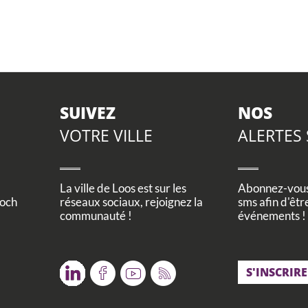
SUIVEZ
NOS
VOTRE VILLE
ALERTES
La ville de Loos est sur les
Abonnez-vous 
Foch
réseaux sociaux, rejoignez la
sms afin d'êtr
communauté !
événements !
Twitter
Facebook
Youtube
RSS
S'INSCRIRE