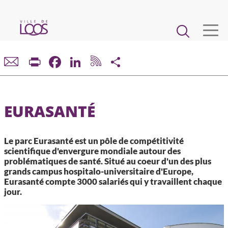
Aller
au
Main
contenu
principal
navigation
VIE MUNICIPALE
Print
Facebook
LinkedIn
Share
DÉMARCHES ET SERVICES
EURASANTÉ
CADRE DE VIE ET URBANISME
Le parc Eurasanté est un pôle de compétitivité
ECONOMIE ET EMPLOI
scientifique d'envergure mondiale autour des
problématiques de santé. Situé au coeur d'un des plus
grands campus hospitalo-universitaire d'Europe,
ENFANCE, JEUNESSE, ÉDUCATION, RESTAURATION
Eurasanté compte 3000 salariés qui y travaillent chaque
jour.
CULTURE, SPORT, ASSOCIATIONS