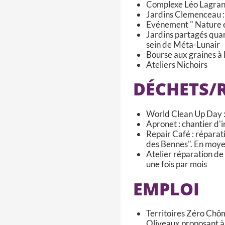
Complexe Léo Lagrange
Jardins Clemenceau : 
Evénement " Nature en
Jardins partagés qua
sein de Méta-Lunair
Bourse aux graines à 
Ateliers Nichoirs
DÉCHETS/
World Clean Up Day : p
Apronet : chantier d'i
Repair Café : réparat
des Bennes". En moyen
Atelier réparation de 
une fois par mois
EMPLOI
Territoires Zéro Chô
Oliveaux proposant à