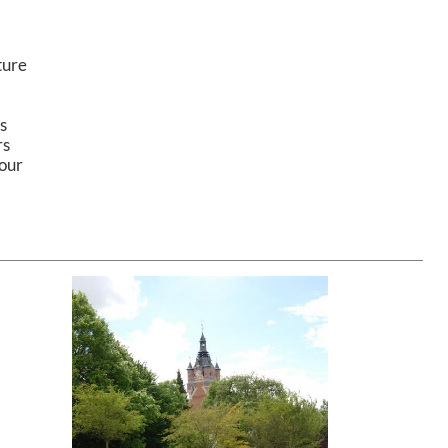
ture
os
rs
pour