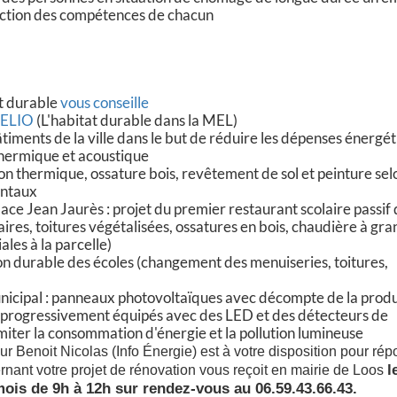
ction des compétences de chacun
at durable
vous conseille
MELIO
(L'habitat durable dans la MEL)
ents de la ville dans le but de réduire les dépenses énergé
 thermique et acoustique
ion thermique, ossature bois, revêtement de sol et peinture sel
entaux
ace Jean Jaurès : projet du premier restaurant scolaire passif
res, toitures végétalisées, ossatures en bois, chaudière à gra
ales à la parcelle)
ion durable des écoles (changement des menuiseries, toitures,
icipal : panneaux photovoltaïques avec décompte de la prod
 progressivement équipés avec des LED et des détecteurs de
iter la consommation d'énergie et la pollution lumineuse
r Benoit Nicolas (Info Énergie) est à votre disposition pour ré
l
rnant votre projet de rénovation vous reçoit en mairie de Loos
is de 9h à 12h sur rendez-vous au 06.59.43.66.43.