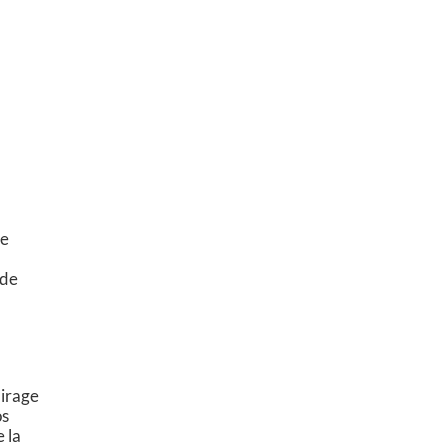
ue
 de
airage
os
 la