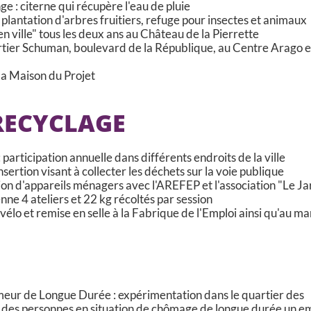
 : citerne qui récupère l'eau de pluie
plantation d'arbres fruitiers, refuge pour insectes et animaux
 ville" tous les deux ans au Château de la Pierrette
rtier Schuman, boulevard de la République, au Centre Arago e
la Maison du Projet
RECYCLAGE
articipation annuelle dans différents endroits de la ville
nsertion visant à collecter les déchets sur la voie publique
ion d'appareils ménagers avec l'AREFEP et l'association "Le Ja
ne 4 ateliers et 22 kg récoltés par session
vélo et remise en selle à la Fabrique de l'Emploi ainsi qu'au m
meur de Longue Durée : expérimentation dans le quartier des
 des personnes en situation de chômage de longue durée un em