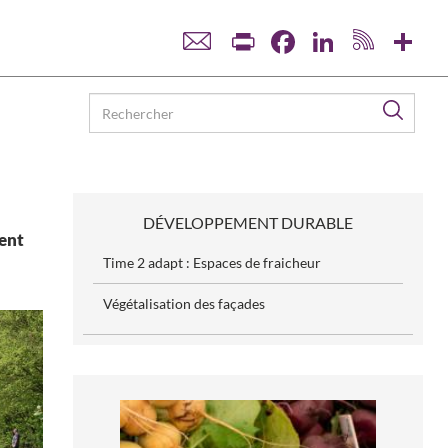
Print
Facebook
LinkedIn
Sha
Reche
DÉVELOPPEMENT DURABLE
tent
Time 2 adapt : Espaces de fraicheur
Végétalisation des façades