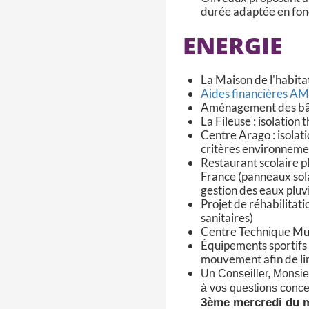
durée adaptée en fon
ENERGIE
La Maison de l'habit
Aides financières A
Aménagement des bâtim
La Fileuse : isolation
Centre Arago : isolat
critères environnem
Restaurant scolaire pl
France (panneaux solai
gestion des eaux pluvi
Projet de réhabilitat
sanitaires)
Centre Technique Mun
Équipements sportifs
mouvement afin de lim
Un Conseiller, Monsieu
à vos questions conce
3ème mercredi du mo