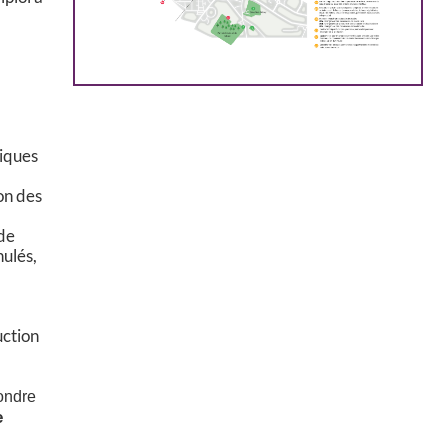
tiques
on des
 de
nulés,
uction
pondre
e