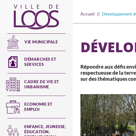
Aller
au
Main
Accueil
Développement d
contenu
principal
navigation
DÉVELO
VIE MUNICIPALE
DÉMARCHES ET
SERVICES
Répondre aux défis env
respectueuse de la terre,
sur des thématiques com
CADRE DE VIE ET
URBANISME
ECONOMIE ET
EMPLOI
ENFANCE, JEUNESSE,
ÉDUCATION,