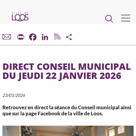
Aller
au
Main
contenu
principal
navigation
VIE MUNICIPALE
Print
Facebook
LinkedIn
Share
DÉMARCHES ET SERVICES
DIRECT CONSEIL MUNICIPAL
CADRE DE VIE ET URBANISME
DU JEUDI 22 JANVIER 2026
ECONOMIE ET EMPLOI
23/01/2026
ENFANCE, JEUNESSE, ÉDUCATION, RESTAURATION
Retrouvez en direct la séance du Conseil municipal ainsi
que sur la page Facebook de la ville de Loos.
CULTURE, SPORT, ASSOCIATIONS