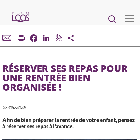
Aller
au
Main
contenu
principal
navigation
VIE MUNICIPALE
Print
Facebook
LinkedIn
Share
DÉMARCHES ET SERVICES
RÉSERVER SES REPAS POUR
CADRE DE VIE ET URBANISME
UNE RENTRÉE BIEN
ORGANISÉE !
ECONOMIE ET EMPLOI
ENFANCE, JEUNESSE, ÉDUCATION, RESTAURATION
26/08/2025
Afin de bien préparer la rentrée de votre enfant, pensez
CULTURE, SPORT, ASSOCIATIONS
à réserver ses repas à l'avance.