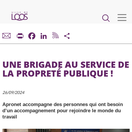
Aller
au
Main
contenu
principal
navigation
VIE MUNICIPALE
Print
Facebook
LinkedIn
Share
DÉMARCHES ET SERVICES
UNE BRIGADE AU SERVICE DE
CADRE DE VIE ET URBANISME
LA PROPRETÉ PUBLIQUE !
ECONOMIE ET EMPLOI
26/09/2024
ENFANCE, JEUNESSE, ÉDUCATION, RESTAURATION
Apronet accompagne des personnes qui ont besoin
d’un accompagnement pour rejoindre le monde du
CULTURE, SPORT, ASSOCIATIONS
travail