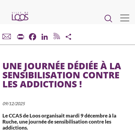
Aller
au
Main
contenu
principal
navigation
VIE MUNICIPALE
Print
Facebook
LinkedIn
Share
DÉMARCHES ET SERVICES
UNE JOURNÉE DÉDIÉE À LA
CADRE DE VIE ET URBANISME
SENSIBILISATION CONTRE
LES ADDICTIONS !
ECONOMIE ET EMPLOI
ENFANCE, JEUNESSE, ÉDUCATION, RESTAURATION
09/12/2025
Le CCAS de Loos organisait mardi 9 décembre à la
CULTURE, SPORT, ASSOCIATIONS
Ruche, une journée de sensibilisation contre les
addictions.