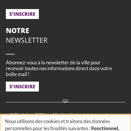
S'INSCRIRE
NOTRE
NEWSLETTER
Abonnez-vous à la newsletter de la ville pour
recevoir toutes nos informations direct dans votre
boîte mail !
S'INSCRIRE
Footer
© Site de Loos 2023
Mentions légales
Nous utilisons des cookies et traitons des données
menu
Utilisation des données personnelles
Cookies et traceurs
personnelles pour les finalités suivantes :
Fonctionnel,