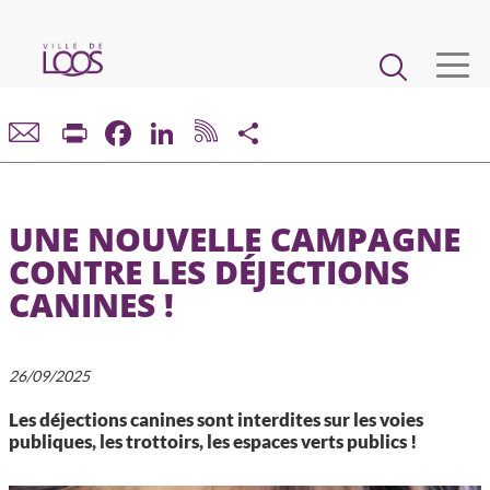
Aller
au
Main
contenu
principal
navigation
VIE MUNICIPALE
Print
Facebook
LinkedIn
Share
DÉMARCHES ET SERVICES
UNE NOUVELLE CAMPAGNE
CADRE DE VIE ET URBANISME
CONTRE LES DÉJECTIONS
CANINES !
ECONOMIE ET EMPLOI
ENFANCE, JEUNESSE, ÉDUCATION, RESTAURATION
26/09/2025
Les déjections canines sont interdites sur les voies
CULTURE, SPORT, ASSOCIATIONS
publiques, les trottoirs, les espaces verts publics !