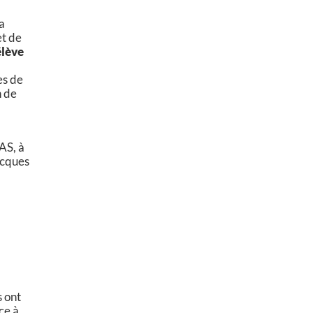
la
et de
élève
es de
n de
CAS, à
acques
s ont
ce à