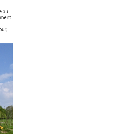
e au
cument
our,