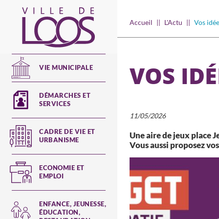
Aller
au
Main
Accueil
L'Actu
Vos idée
contenu
navigation
principal
VOS IDÉ
VIE MUNICIPALE
DÉMARCHES ET
SERVICES
11/05/2026
CADRE DE VIE ET
Une aire de jeux place J
URBANISME
Vous aussi proposez vos 
ECONOMIE ET
EMPLOI
ENFANCE, JEUNESSE,
ÉDUCATION,