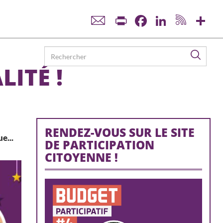
Print
Facebook
LinkedIn
Sha
Reche
LITÉ !
RENDEZ-VOUS SUR LE SITE
e...
DE PARTICIPATION
CITOYENNE !