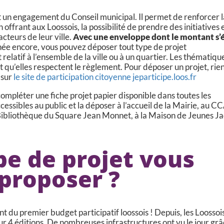
t un engagement du Conseil municipal. Il permet de renforcer 
 offrant aux Loossois, la possibilité de prendre des initiatives 
acteurs de leur ville.
Avec une enveloppe dont le montant s’
nnée encore, vous pouvez déposer tout type de projet
t relatif à l’ensemble de la ville ou à un quartier. Les thématiqu
nt qu’elles respectent le règlement. Pour déposer un projet, rie
 sur
le site de participation citoyenne jeparticipe.loos.fr
mpléter une fiche projet papier disponible dans toutes les
essibles au public et la déposer à l’accueil de la Mairie, au C
a Bibliothèque du Square Jean Monnet, à la Maison de Jeunes J
pe de projet vous
proposer ?
du premier budget participatif loossois ! Depuis, les Loossoi
ur 4 éditions. De nombreuses infrastructures ont vu le jour grâ