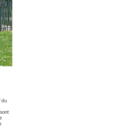
f du
 sont
se
s