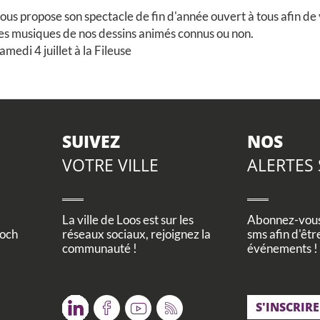
ous propose son spectacle de fin d'année ouvert à tous afin d
res musiques de nos dessins animés connus ou non.
amedi 4 juillet à la Fileuse
SUIVEZ
NOS
VOTRE VILLE
ALERTES
La ville de Loos est sur les
Abonnez-vous 
Foch
réseaux sociaux, rejoignez la
sms afin d'êtr
communauté !
événements !
Twitter
Facebook
Youtube
RSS
S'INSCRIRE