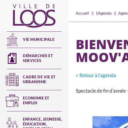
Aller
au
Main
Accueil
L'Agenda
Agend
contenu
navigation
principal
BIENVE
VIE MUNICIPALE
MOOV'
DÉMARCHES ET
SERVICES
< Retour à l'agenda
CADRE DE VIE ET
URBANISME
Spectacle de fin d'année 
ECONOMIE ET
EMPLOI
ENFANCE, JEUNESSE,
ÉDUCATION,