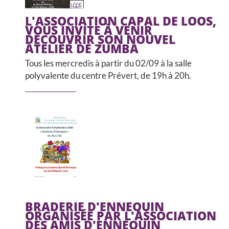
CCAS, SOLIDARITÉ ET SANTÉ
L'ASSOCIATION CAPAL DE LOOS,
VOUS INVITE À VENIR
POLICE MUNICIPALE
DÉCOUVRIR SON NOUVEL
ATELIER DE ZUMBA
Tous les mercredis à partir du 02/09 à la salle
polyvalente du centre Prévert, de 19h à 20h.
BRADERIE D'ENNEQUIN
ORGANISÉE PAR L'ASSOCIATION
DES AMIS D'ENNEQUIN