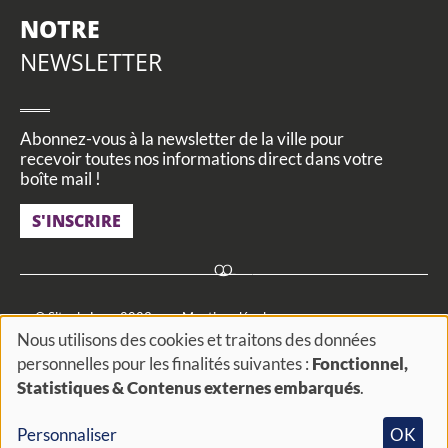
NOTRE
NEWSLETTER
Abonnez-vous à la newsletter de la ville pour
recevoir toutes nos informations direct dans votre
boîte mail !
S'INSCRIRE
Footer
© Site de Loos 2023
Mentions légales
Nous utilisons des cookies et traitons des données
menu
Utilisation des données personnelles
Cookies et traceurs
personnelles pour les finalités suivantes :
Fonctionnel,
Utilisation
Statistiques & Contenus externes embarqués
.
FAQ
Actualités
Agenda
Actes administratifs
des
Accessibilité
#
Personnaliser
OK