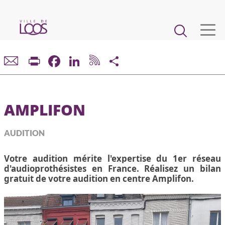
Aller
au
Main
contenu
principal
navigation
VIE MUNICIPALE
Print
Facebook
LinkedIn
Share
DÉMARCHES ET SERVICES
AMPLIFON
CADRE DE VIE ET URBANISME
AUDITION
ECONOMIE ET EMPLOI
Votre audition mérite l'expertise du 1er réseau
d'audioprothésistes en France. Réalisez un bilan
ENFANCE, JEUNESSE, ÉDUCATION, RESTAURATION
gratuit de votre audition en centre Amplifon.
CULTURE, SPORT, ASSOCIATIONS