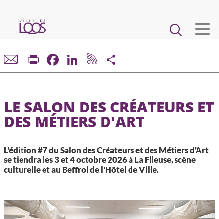
Aller
au
Main
contenu
principal
navigation
VIE MUNICIPALE
Print
Facebook
LinkedIn
Share
DÉMARCHES ET SERVICES
LE SALON DES CRÉATEURS ET
CADRE DE VIE ET URBANISME
DES MÉTIERS D'ART
ECONOMIE ET EMPLOI
L'édition #7 du Salon des Créateurs et des Métiers d'Art
se tiendra les 3 et 4 octobre 2026 à La Fileuse, scène
ENFANCE, JEUNESSE, ÉDUCATION, RESTAURATION
culturelle et au Beffroi de l'Hôtel de Ville.
CULTURE, SPORT, ASSOCIATIONS