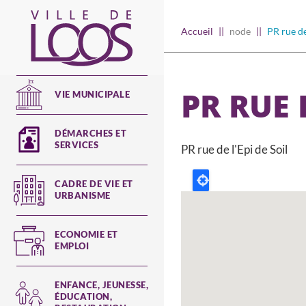
Aller
au
Main
Accueil
node
PR rue de
contenu
navigation
principal
PR RUE 
VIE MUNICIPALE
DÉMARCHES ET
SERVICES
PR rue de l'Epi de Soil
CADRE DE VIE ET
URBANISME
ECONOMIE ET
EMPLOI
ENFANCE, JEUNESSE,
ÉDUCATION,