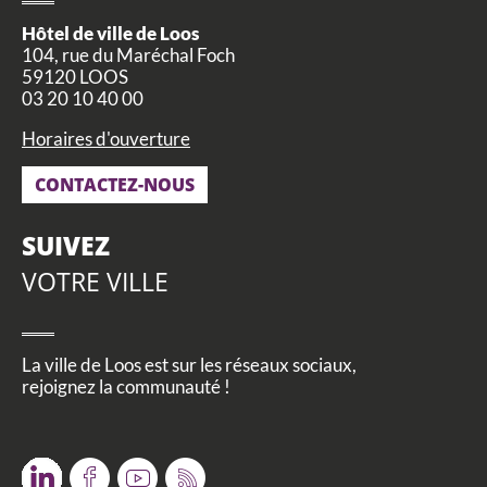
CCAS, SOLIDARITÉ ET SANTÉ
Hôtel de ville de Loos
104, rue du Maréchal Foch
POLICE MUNICIPALE
59120 LOOS
03 20 10 40 00
Horaires d'ouverture
CONTACTEZ-NOUS
SUIVEZ
VOTRE VILLE
La ville de Loos est sur les réseaux sociaux,
rejoignez la communauté !
Twitter
Facebook
Youtube
RSS