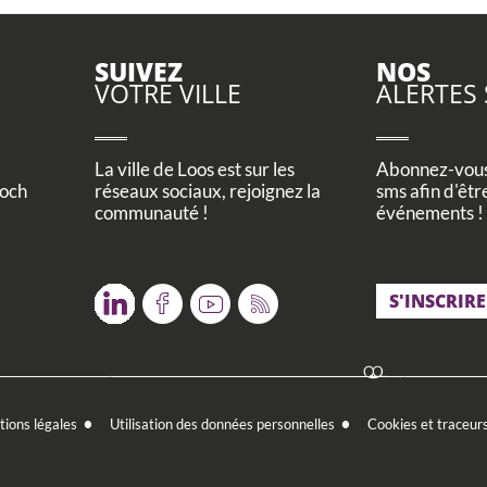
SUIVEZ
NOS
VOTRE VILLE
ALERTES
La ville de Loos est sur les
Abonnez-vous 
Foch
réseaux sociaux, rejoignez la
sms afin d'êtr
communauté !
événements !
Twitter
Facebook
Youtube
RSS
S'INSCRIRE
ions légales
Utilisation des données personnelles
Cookies et traceur