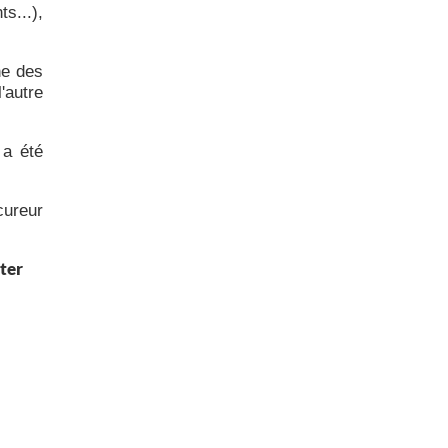
s...),
ne des
'autre
 a été
cureur
ter