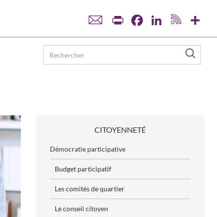
Print
Facebook
LinkedIn
Sha
Reche
CITOYENNETÉ
Démocratie participative
Budget participatif
Les comités de quartier
Le conseil citoyen