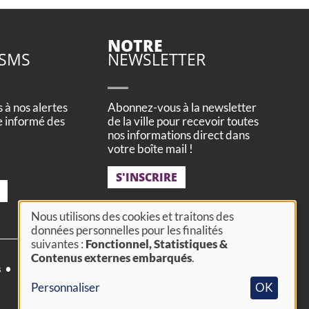
NOTRE
 SMS
NEWSLETTER
à nos alertes
Abonnez-vous à la newsletter
e informé des
de la ville pour recevoir toutes
nos informations direct dans
votre boîte mail !
S'INSCRIRE
Nous utilisons des cookies et traitons des
données personnelles pour les finalités
Utilisation
suivantes :
Fonctionnel, Statistiques &
Contenus externes embarqués
.
des
s
FAQ
Actualités
Agenda
Actes administratifs
Personnaliser
OK
données
#