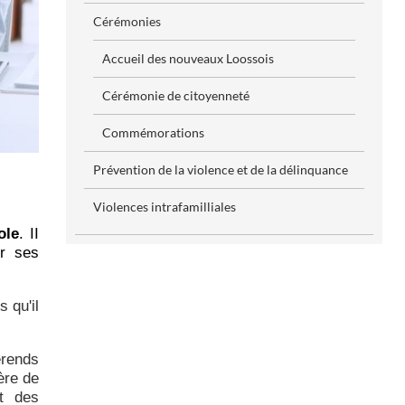
Cérémonies
Accueil des nouveaux Loossois
Cérémonie de citoyenneté
Commémorations
Prévention de la violence et de la délinquance
Violences intrafamilliales
ole
. II
er ses
s qu'il
érends
ière de
at des