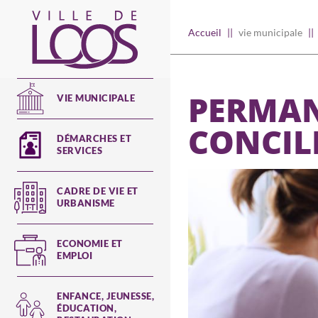
Aller
au
Main
Accueil
vie municipale
contenu
principal
navigation
PERMAN
VIE MUNICIPALE
CONCILI
DÉMARCHES ET
SERVICES
CADRE DE VIE ET
URBANISME
ECONOMIE ET
EMPLOI
ENFANCE, JEUNESSE,
ÉDUCATION,