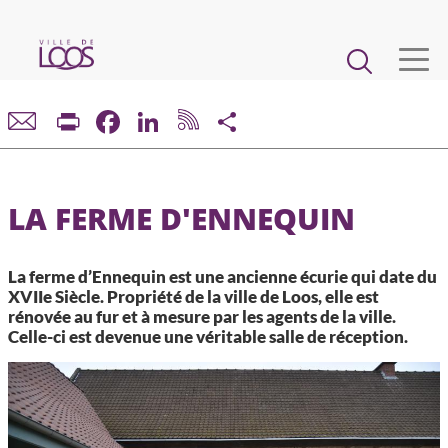
Aller
au
Main
contenu
principal
navigation
VIE MUNICIPALE
Print
Facebook
LinkedIn
Share
DÉMARCHES ET SERVICES
LA FERME D'ENNEQUIN
CADRE DE VIE ET URBANISME
La ferme d’Ennequin est une ancienne écurie qui date du
ECONOMIE ET EMPLOI
XVIIe Siècle. Propriété de la ville de Loos, elle est
rénovée au fur et à mesure par les agents de la ville.
Celle-ci est devenue une véritable salle de réception.
ENFANCE, JEUNESSE, ÉDUCATION, RESTAURATION
CULTURE, SPORT, ASSOCIATIONS