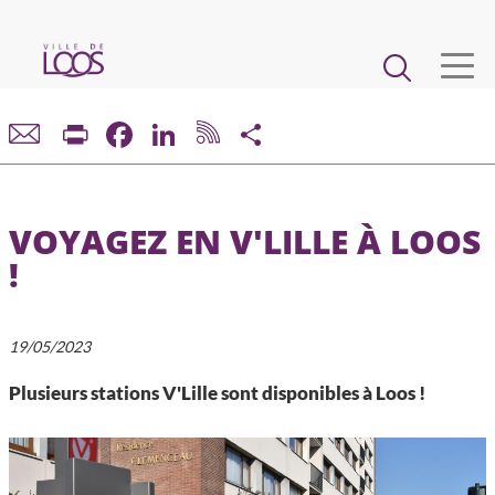
Aller
au
Main
contenu
principal
navigation
VIE MUNICIPALE
Print
Facebook
LinkedIn
Share
DÉMARCHES ET SERVICES
VOYAGEZ EN V'LILLE À LOOS
CADRE DE VIE ET URBANISME
!
ECONOMIE ET EMPLOI
19/05/2023
ENFANCE, JEUNESSE, ÉDUCATION, RESTAURATION
Plusieurs stations V'Lille sont disponibles à Loos !
CULTURE, SPORT, ASSOCIATIONS