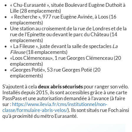
« Chu-Eurasanté », située Boulevard Eugène Duthoit à
Lille (28 emplacements)
« Recherche », 977 rue Eugène Avinée, à Loos (16
emplacements)
Une station au croisement de la rue de Londres et de la
rue de l’Epinette ou devant le parc du Château (14
emplacements)
« La Fileuse », juste devant la salle de spectacles
La
Fileuse
(18 emplacements)
«Loos Clémenceau», 1 rue Georges Clémenceau (20
emplacements)
«Georges Potié», 53 rue Georges Potié (20
emplacements)
S’ajoutent à cela
deux abris sécurisés
pour ranger son vélo.
Installés depuis 2015, ils sont accessibles grâce à une carte
PassPass et une autorisation demandée à l’avance (à faire
sur :
https://www.ilevia.fr/cms/institutionnel/non-
classe/formulaire-abris-velos/
). Ils sont situés rue Foch ainsi
qu’à proximité du métro Eurasanté.