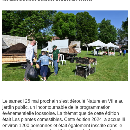
CCAS, SOLIDARITÉ ET SANTÉ
POLICE MUNICIPALE
Le samedi 25 mai prochain s'est déroulé Nature en Ville au
jardin public, un incontournable de la programmation
événementielle loossoise. La thématique de cette édition
L
était
es plantes comestibles. Cette édition 2024 a accueilli
environ 1200 personnes et était également inscrite dans le