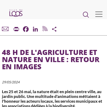
Aller
au
Main
contenu
principal
navigation
VIE MUNICIPALE
Print
Facebook
LinkedIn
Share
DÉMARCHES ET SERVICES
48 H DE L'AGRICULTURE ET
CADRE DE VIE ET URBANISME
NATURE EN VILLE : RETOUR
EN IMAGES
ECONOMIE ET EMPLOI
ENFANCE, JEUNESSE, ÉDUCATION, RESTAURATION
29/05/2024
Les 25 et 26 mai, la nature était en plein centre ville, au
CULTURE, SPORT, ASSOCIATIONS
jardin public. Une multitude d'animations méttaient à
l'honneur les acteurs locaux, les services municipaux et
les associations dédièes à la biodiversité.