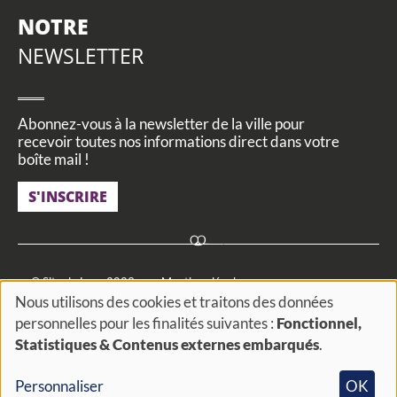
NOTRE
NEWSLETTER
Abonnez-vous à la newsletter de la ville pour
recevoir toutes nos informations direct dans votre
boîte mail !
S'INSCRIRE
Footer
© Site de Loos 2023
Mentions légales
Nous utilisons des cookies et traitons des données
menu
Utilisation des données personnelles
Cookies et traceurs
personnelles pour les finalités suivantes :
Fonctionnel,
Utilisation
Statistiques & Contenus externes embarqués
.
FAQ
Actualités
Agenda
Actes administratifs
des
Accessibilité
#
Personnaliser
OK