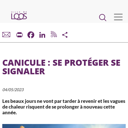
Aller
au
Main
contenu
principal
navigation
VIE MUNICIPALE
Print
Facebook
LinkedIn
Share
DÉMARCHES ET SERVICES
CANICULE : SE PROTÉGER SE
CADRE DE VIE ET URBANISME
SIGNALER
ECONOMIE ET EMPLOI
04/05/2023
ENFANCE, JEUNESSE, ÉDUCATION, RESTAURATION
Les beaux jours ne vont par tarder à revenir et les vagues
de chaleur risquent de se prolonger à nouveau cette
année.
CULTURE, SPORT, ASSOCIATIONS