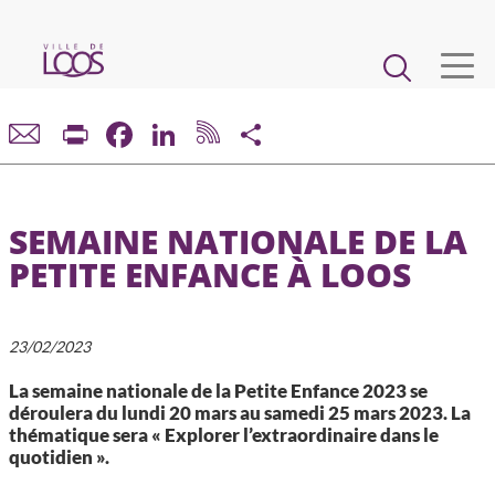
Aller
au
Main
contenu
principal
navigation
VIE MUNICIPALE
Print
Facebook
LinkedIn
Share
DÉMARCHES ET SERVICES
SEMAINE NATIONALE DE LA
CADRE DE VIE ET URBANISME
PETITE ENFANCE À LOOS
ECONOMIE ET EMPLOI
23/02/2023
ENFANCE, JEUNESSE, ÉDUCATION, RESTAURATION
La semaine nationale de la Petite Enfance 2023 se
déroulera du lundi 20 mars au samedi 25 mars 2023. La
thématique sera « Explorer l’extraordinaire dans le
CULTURE, SPORT, ASSOCIATIONS
quotidien ».