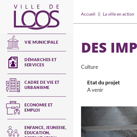
Aller
au
Main
Accueil
La ville en action
contenu
navigation
principal
DES IM
VIE MUNICIPALE
DÉMARCHES ET
SERVICES
Culture
Etat du projet
CADRE DE VIE ET
URBANISME
A venir
ECONOMIE ET
EMPLOI
ENFANCE, JEUNESSE,
ÉDUCATION,