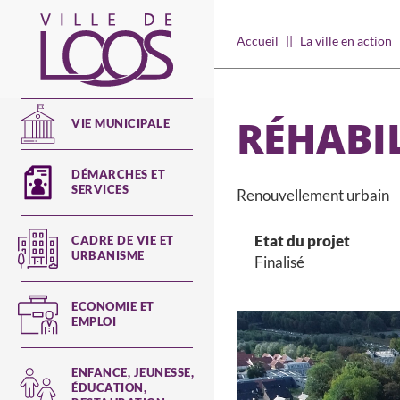
Aller
au
Main
Accueil
La ville en action
contenu
navigation
principal
RÉHABI
VIE MUNICIPALE
DÉMARCHES ET
SERVICES
Renouvellement urbain
Etat du projet
CADRE DE VIE ET
URBANISME
Finalisé
ECONOMIE ET
EMPLOI
ENFANCE, JEUNESSE,
ÉDUCATION,