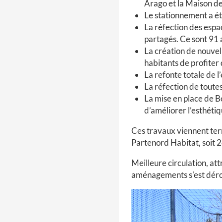
Arago et la Maison de 
Le stationnement a ét
La réfection des espac
partagés. Ce sont 91 
La création de nouvel
habitants de profiter 
La refonte totale de l
La réfection de toutes
La mise en place de B
d’améliorer l’esthéti
Ces travaux viennent ter
Partenord Habitat, soit 2
Meilleure circulation, at
aménagements s'est déro