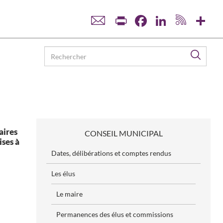
Print
Facebook
LinkedIn
Sha
Reche
aires
CONSEIL MUNICIPAL
ises à
Dates, délibérations et comptes rendus
Les élus
Le maire
Permanences des élus et commissions