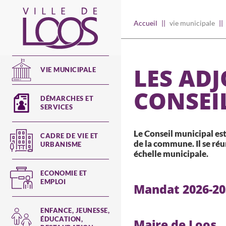
Aller
au
Main
Accueil
vie municipale
contenu
principal
navigation
LES ADJ
VIE MUNICIPALE
CONSEI
DÉMARCHES ET
SERVICES
Le Conseil municipal est 
CADRE DE VIE ET
de la commune. Il se réu
URBANISME
échelle municipale.
ECONOMIE ET
EMPLOI
Mandat 2026-20
ENFANCE, JEUNESSE,
ÉDUCATION,
Maire de Loos