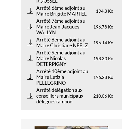
ROUSSEL
Arrêté 6ème adjoint au
194.3 Ko
Maire Brigitte MARTEL
Arrêté 7ème adjoint au
Maire Jean-Jacques
196.78 Ko
WALLYN
Arrêté 8ème adjoint au
196.14 Ko
Maire Christiane NEELZ
Arrêté 9ème adjoint au
Maire Nicolas
198.33 Ko
DETERPIGNY
Arrêté 10ème adjoint au
Maire Letizia
196.28 Ko
PELLEGRINO
Arrêté délégation aux
conseillers municipaux
210.06 Ko
délégués tampon